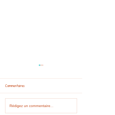
Commentaires
100e JOUR D'ECOLE
MEDIATHEQUE MAT
Rédigez un commentaire...