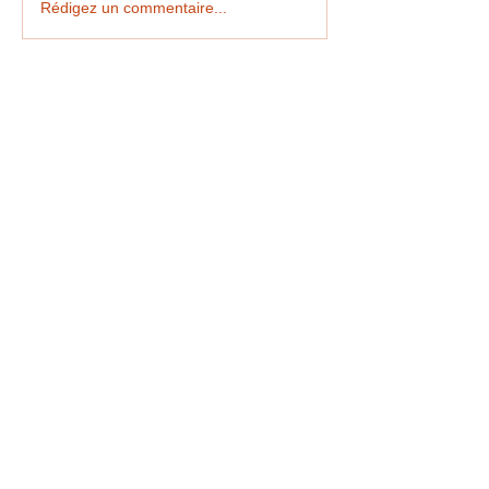
ELECTIONS DES DE
Rédigez un commentaire...
CLASSE CE2