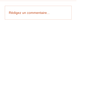
100e JOUR D'ECOLE
MEDIATHEQUE MAT
Rédigez un commentaire...