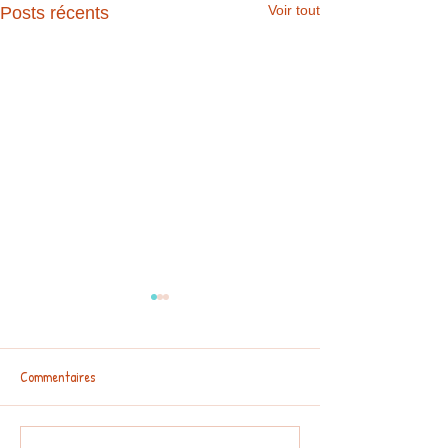
Voir tout
Posts récents
Commentaires
100e JOUR D'ECOLE
MEDIATHEQUE MAT